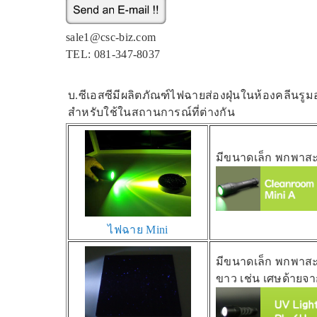
sale1@csc-biz.com
TEL: 081-347-8037
บ.ซีเอสซีมีผลิตภัณฑ์ไฟฉายส่องฝุ่นในห้องคลีนรูมอ
สำหรับใช้ในสถานการณ์ที่ต่างกัน
มีขนาดเล็ก พกพาสะด
ไฟฉาย Mini
มีขนาดเล็ก พกพาสะ
ขาว เช่น เศษด้ายจ