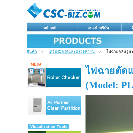
หน้าหลัก
แนะนำบริษัท
สินค้า
＞
เครื่องมือวัดและตรวจหาฝุ่น
＞ ไฟฉายคลีนรูม u
ไฟฉายตัดแ
(Model: P