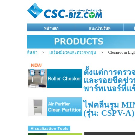
หน้าหลัก
แนะนำบริษัท
สินค้า
＞
เครื่องมือวัดและตรวจหาฝุ่น
＞ Cleanroom Light
ตั้งแต่การตรวจ
และรอยขีดข่
พาร์ทเนอร์ที่
ไฟคลีนรูม MI
(รุ่น: CSPV-A)