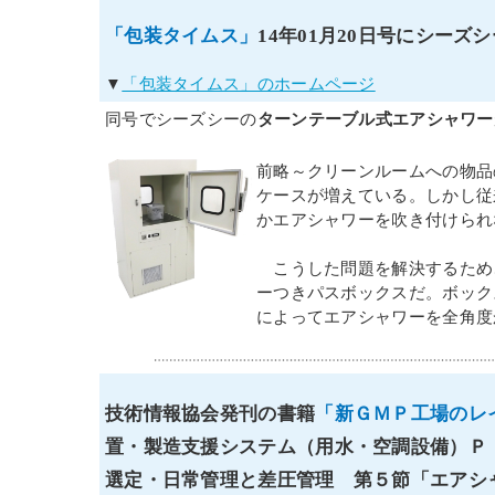
「包装タイムス」
14年01月20日号にシー
▼
「包装タイムス」のホームページ
同号でシーズシーの
ターンテーブル式エアシャワー
前略～クリーンルームへの物品
ケースが増えている。しかし従
かエアシャワーを吹き付けられ
こうした問題を解決するため
ーつきパスボックスだ。ボック
によってエアシャワーを全角度
技術情報協会発刊の書籍
「新ＧＭＰ工場のレ
置・製造支援システム（用水・空調設備）Ｐ
選定・日常管理と差圧管理 第５節「エアシ