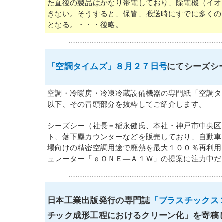
た直後の製品はかなり帯電しており、除電機（イオ
きない。そうすると、保管、搬送時にすでに多くの
となる。・・・後略。
「空調タイムズ」８月２７日号
にてシーズシ
空調・冷暖房・冷凍冷蔵設備機器の専門紙「空調タ
以下、その冒頭部分を抜粋してご紹介します。
シーズシー（社長＝稲永健氏、本社・神戸市中央区
ト、落下塵カウンターなどを販売しており、自動車
場向けの精密空調用途で廃熱を最大１００％再利用
ュレーター「ｅＯＮＥ―Ａ１Ｗ」の提案に注力中だ
日本工業出版発行の専門誌
「プラスチックス
チック成形工程におけるクリーン化
」を寄稿