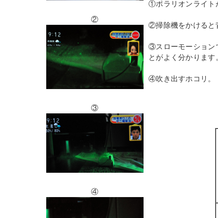
①ポラリオンライト
②
②掃除機をかけると
③スローモーション
とがよく分かります
④吹き出すホコリ。
③
④