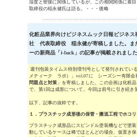
湿度と密接に関係しているが、この相関関係に着目
取締役の稲永健氏は語る。・・・後略
化粧品業界向けビジネスムック日報ビジネス
社 代表取締役 稲永健が寄稿しました。ま
ーの新商品「i-luck」の記事が掲載されまし
週刊包装タイムス特別増刊号として発刊されている化粧
メティーク ラボ）」vol.07に シーズシー有限
問題点と対策
」を寄稿しました。この企画は化粧品
で、第1回は成形について。今回は前号に引き続き
以下、記事の抜粋です。
１．プラスチック成形後の保管・搬送工程でホコリ
プラスチック成形品にスピンドル塗装機などで塗装
動しているケースは稀でほとんどの場合、仮置き保