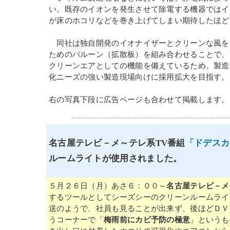
い。既存のイオンを発生させて除電する機器ではイ
が床のホコリなどを巻き上げてしまい期待したほど
同社は独自開発のイオナイザーとクリーンな風を
ためのバルーン（拡散板）を組み合わせることで、
クリーンエアとしての機能を備えているため、製造
化ニーズの強い製造現場向けに採用拡大を目指す。
右の写真下段に広告ページも合わせて掲載します。
名古屋テレビ－メ～テレ系TV番組
「ドデスカ
ルームライトが使用されました。
５月２６日（月）あさ６：００～
名古屋テレビ－メ
するツールとしてシーズシーのクリーンルームライ
送のようで、社員も見ることが出来ず、後ほどＤＶ
うコーナーで「
梅雨前にカビ予防の極意
」というも