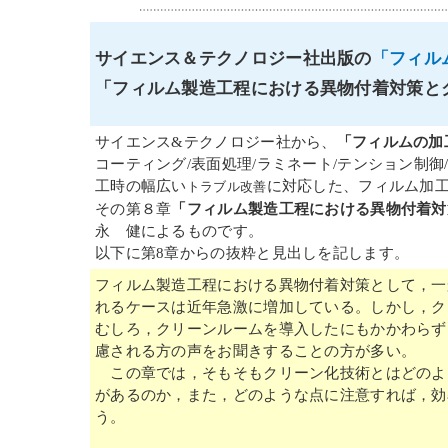
サイエンス＆テクノロジー社出版の
「フィル
「フィルム製造工程における異物付着対策と
サイエンス&テクノロジー社から、
「フィルムの加
コーティング/表面処理/ラミネート/テンション制御
工時の幅広い
に対応した、フィルム加
トラブル改善
その第８章
「フィルム製造工程における異物付着対
永 健によるものです。
以下に第8章からの抜粋と見出しを記します。
フィルム製造工程における異物付着対策として，一
れるケースは近年急激に増加している。しかし，ク
むしろ，クリーンルームを導入したにもかかわらず
慮される方の声をお聞きすることの方が多い。
この章では，そもそもクリーン化技術とはどのよ
があるのか，また，どのような点に注意すれば，効
う。