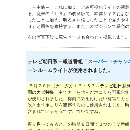
～中略～ これに加え、ごみ可視化ライトの新製
る。従来の「Ｌ３」の改良版で、本体サイズおよび
ったことに加え、明るさを倍にしたことで見えやす
３」と同等を維持する。
また、オプションで緑色の
右の写真下段に広告ページも合わせて掲載します。
テレビ朝日系－報道番組
「スーパーＪチャン
ーンルームライトが使用されました。
５月２０日（火）夕方１６：５３～
テレビ朝日系
雨のカビ特集
」中でカビを含んだホコリを可視化す
が使用されました。梅雨に気を付けたい有害なカビ
吹き出すホコリを観察するのに使用されました。時
含まれているそうです。怖いですね。
振り返ってみるとこの時期８日間で３つのＴＶ番組