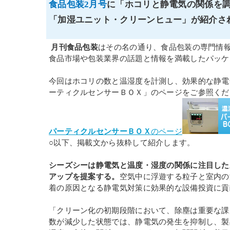
食品包装2月号
に「ホコリと静電気の関係を
「加湿ユニット・クリーンヒュー」が紹介さ
月刊食品包装
はその名の通り、食品包装の専門情
食品市場や包装業界の話題と情報を満載したパッケ
今回はホコリの数と温湿度を計測し、効果的な静電
ーティクルセンサーＢＯＸ」のページをご参照くだ
パーティクルセンサーＢＯＸ
のページ
○以下、掲載文から抜粋して紹介します。
シーズシーは静電気と温度・湿度の関係に注目した
アップを提案する。
空気中に浮遊する粒子と室内の
着の原因となる静電気対策に効果的な設備投資に貢
「クリーン化の初期段階において、除塵は重要な課
数が減少した状態では、静電気の発生を抑制し、製